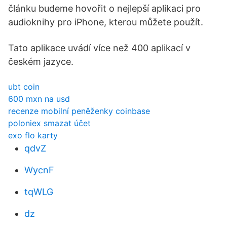
článku budeme hovořit o nejlepší aplikaci pro
audioknihy pro iPhone, kterou můžete použít.
Tato aplikace uvádí více než 400 aplikací v
českém jazyce.
ubt coin
600 mxn na usd
recenze mobilní peněženky coinbase
poloniex smazat účet
exo flo karty
qdvZ
WycnF
tqWLG
dz