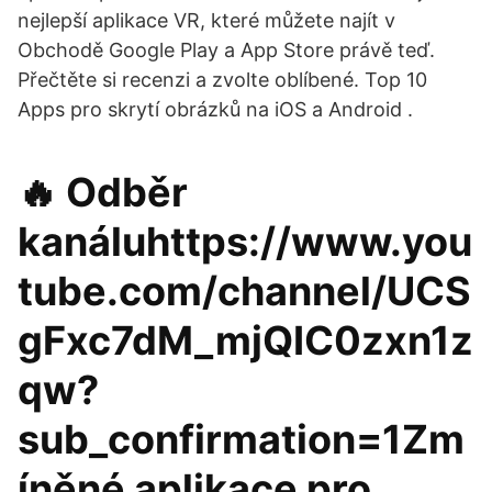
nejlepší aplikace VR, které můžete najít v
Obchodě Google Play a App Store právě teď.
Přečtěte si recenzi a zvolte oblíbené. Top 10
Apps pro skrytí obrázků na iOS a Android .
🔥 Odběr
kanáluhttps://www.you
tube.com/channel/UCS
gFxc7dM_mjQIC0zxn1z
qw?
sub_confirmation=1Zm
íněné aplikace pro