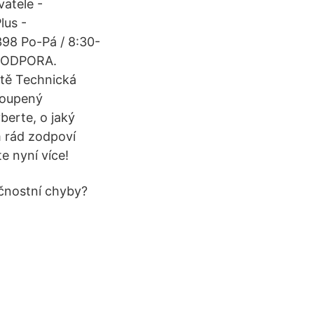
vatele -
lus -
98 Po-Pá / 8:30-
 PODPORA.
stě Technická
koupený
berte, o jaký
m rád zodpoví
e nyní více!
ečnostní chyby?