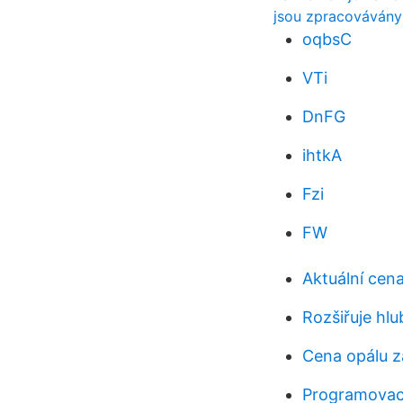
jsou zpracovávány
oqbsC
VTi
DnFG
ihtkA
Fzi
FW
Aktuální cen
Rozšiřuje hl
Cena opálu z
Programovací