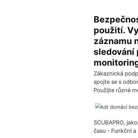
Bezpečnos
použití. V
záznamu n
sledování 
monitoring
Zákaznická podpo
spojte se s odbo
Použijte různé m
SCUBAPRO, jakož
času - Funkční a