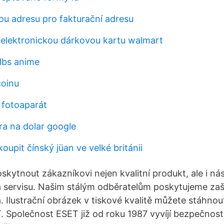
ou adresu pro fakturační adresu
 elektronickou dárkovou kartu walmart
 dbs anime
coinu
 fotoaparát
ra na dolar google
oupit čínský jüan ve velké británii
oskytnout zákazníkovi nejen kvalitní produkt, ale i n
i a servisu. Našim stálým odběratelům poskytujeme za
 Ilustrační obrázek v tiskové kvalitě můžete stáhnou
. Společnost ESET již od roku 1987 vyvíjí bezpečnost