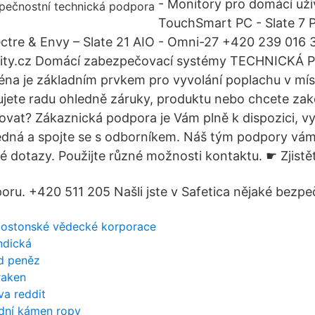
- Monitory pro domácí uži
TouchSmart PC - Slate 7 P
tre & Envy – Slate 21 AIO - Omni-27 +420 239 016 3
urity.cz Domácí zabezpečovací systémy TECHNICKÁ
éna je základním prvkem pro vyvolání poplachu v mí
ujete radu ohledně záruky, produktu nebo chcete za
ovat? Zákaznická podpora je Vám plně k dispozici, vy
edná a spojte se s odborníkem. Náš tým podpory vá
é dotazy. Použijte různé možnosti kontaktu. ☛ Zjistět
oru. +420 511 205 Našli jste v Safetica nějaké bezp
 bostonské vědecké korporace
ndická
od peněz
raken
va reddit
dní kámen ropy