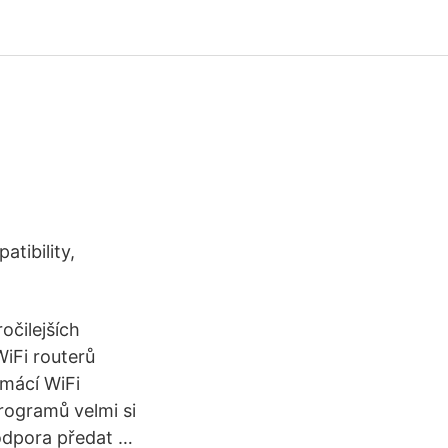
tibility,
čilejších
iFi routerů
mácí WiFi
rogramů velmi si
odpora předat …