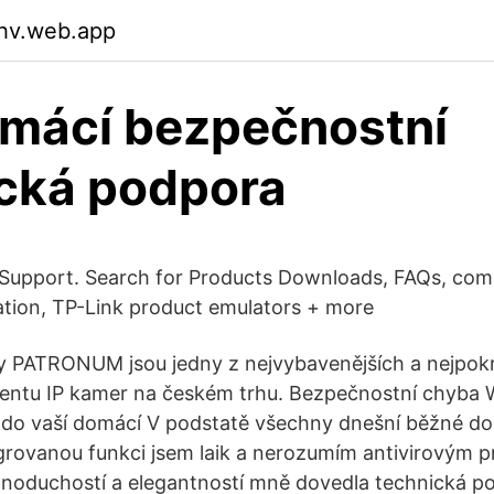
ihv.web.app
mácí bezpečnostní
cká podpora
Support. Search for Products Downloads, FAQs, compa
tion, TP-Link product emulators + more
 PATRONUM jsou jedny z nejvybavenějších a nejpokro
entu IP kamer na českém trhu. Bezpečnostní chyba W
 do vaší domácí V podstatě všechny dnešní běžné do
egrovanou funkci jsem laik a nerozumím antivirovým p
dnoduchostí a elegantností mně dovedla technická p