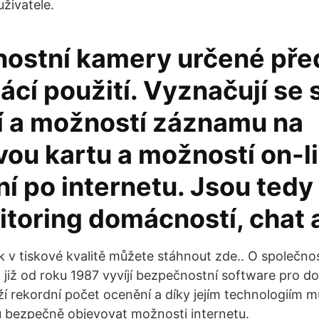
uživatele.
ostní kamery určené př
ácí použití. Vyznačují se
cí a možností záznamu na
ou kartu a možností on-l
ní po internetu. Jsou ted
itoring domácností, chat 
ek v tiskové kvalitě můžete stáhnout zde.. O společno
již od roku 1987 vyvíjí bezpečnostní software pro do
rží rekordní počet ocenění a díky jejím technologiím 
lů bezpečně objevovat možnosti internetu.