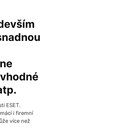
edevším
 snadnou
ine
y vhodné
atp.
sti ESET.
mácí i firemní
může více než