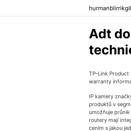
hurmanblirrikg
Adt do
techni
TP-Link Product 
warranty informa
IP kamery značky
produktů v segm
umožňuje průnik
routery mají int
cením s jakou je