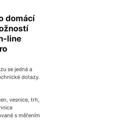
o domácí
možností
-line
ro
zu se jedná a
echnické dotazy.
men, vesnice, trh,
chnice
nované s měřením