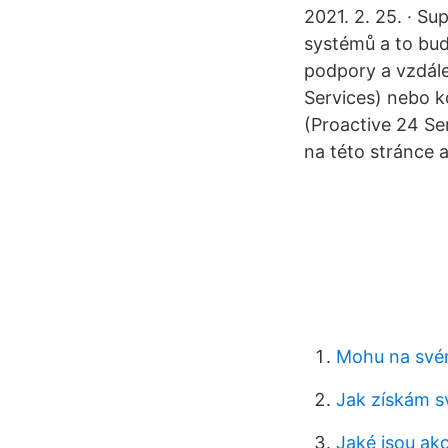
2021. 2. 25. · Su
systémů a to buď
podpory a vzdále
Services) nebo k
(Proactive 24 Ser
na této stránce a
Mohu na svém
Jak získám s
Jaké jsou ak