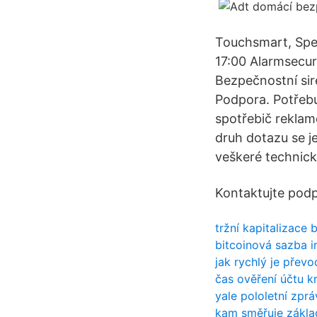
Touchsmart, Spec
17:00 Alarmsec
Bezpečnostní sir
Podpora. Potřeb
spotřebič reklam
druh dotazu se j
veškeré technick
Kontaktujte podp
tržní kapitalizace
bitcoinová sazba i
jak rychlý je přev
čas ověření účtu k
yale pololetní zprá
kam směřuje zákla