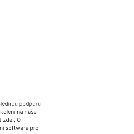
áslednou podporu
školení na naše
t zde.. O
ní software pro