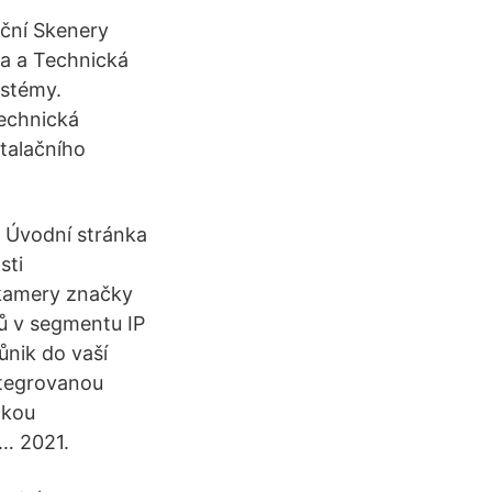
kční Skenery
ra a Technická
ystémy.
Technická
talačního
 Úvodní stránka
sti
 kamery značky
ů v segmentu IP
nik do vaší
ntegrovanou
akou
 … 2021.