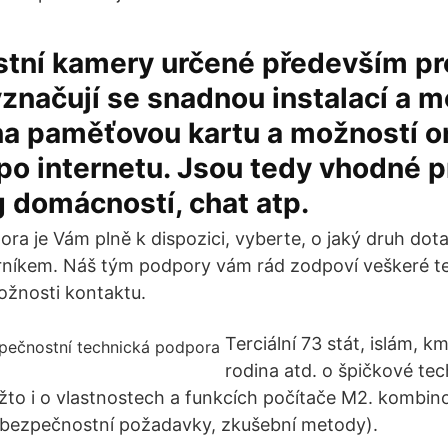
tní kamery určené především pr
yznačují se snadnou instalací a 
a paměťovou kartu a možností on
po internetu. Jsou tedy vhodné p
 domácností, chat atp.
ra je Vám plně k dispozici, vyberte, o jaký druh dota
rníkem. Náš tým podpory vám rád zodpoví veškeré t
ožnosti kontaktu.
Terciální 73 stát, islám, k
rodina atd. o špičkové te
to i o vlastnostech a funkcích počítače M2. kombi
 bezpečnostní požadavky, zkušební metody).