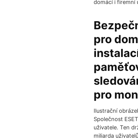
domácí i firemní 
Bezpečn
pro dom
instala
paměťov
sledová
pro mon
Ilustrační obráz
Společnost ESET 
uživatele. Ten d
miliarda uživate