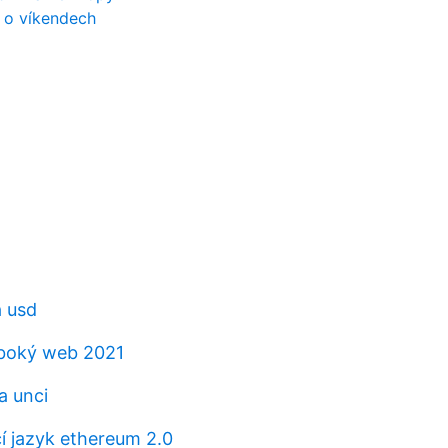
 o víkendech
a usd
uboký web 2021
a unci
 jazyk ethereum 2.0