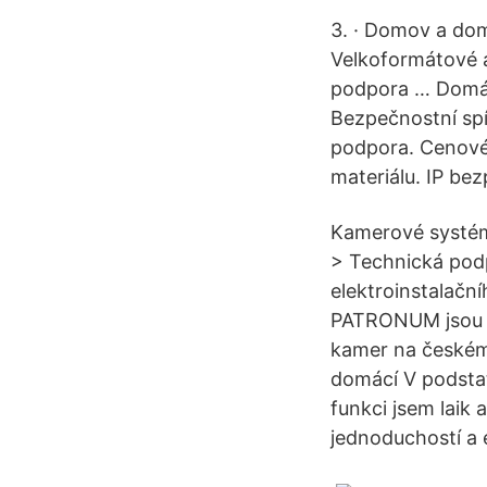
3. · Domov a dom
Velkoformátové a
podpora … Domác
Bezpečnostní spí
podpora. Cenové 
materiálu. IP be
Kamerové systém
> Technická podp
elektroinstalačn
PATRONUM jsou je
kamer na českém 
domácí V podsta
funkci jsem laik
jednoduchostí a 