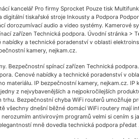
ácí kancelář Pro firmy Sprocket Pouze tisk Multifun
 digitální tiskařské stroje Inkousty a Podpora Podpo
í dorozumívací audio a video systémy. Kamerové s
nací zařízen Technická podpora. Úvodní stránka > 
nabídky a technické poradenství v oblasti elektroins
zpečnostní kamery, nejkam.cz.
y. Bezpečnostní spínací zařízen Technická podpora.
ora. Cenové nabídky a technické poradenství v obla
ího materiálu. IP bezpečnostní kamery, nejkam.cz. IP
dny z nejvybavenějších a nejpokročilejších produkt
trhu. Bezpečnostní chyba WiFi routerů umožňuje prů
tě všechny dnešní běžné domácí WiFi routery mají i
 a nerozumím antivirovým programů velmi si cením s j
elegantností mně dovedla technická podpora předat