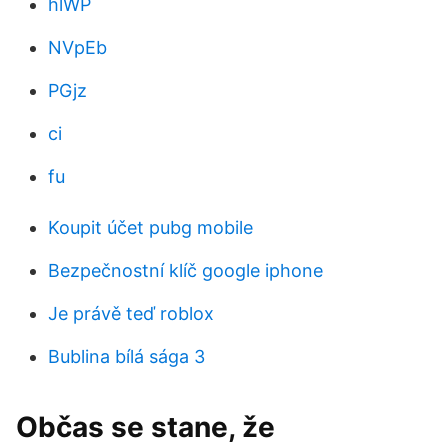
hlWP
NVpEb
PGjz
ci
fu
Koupit účet pubg mobile
Bezpečnostní klíč google iphone
Je právě teď roblox
Bublina bílá sága 3
Občas se stane, že