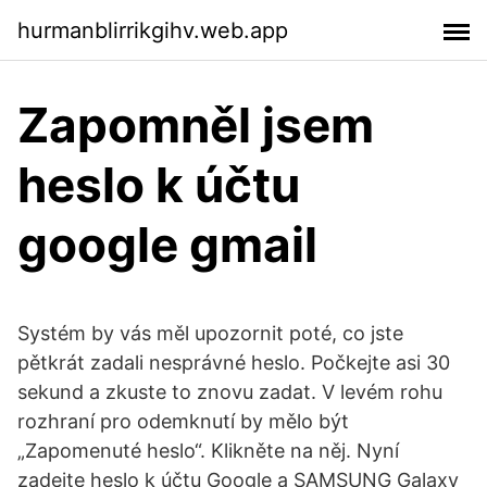
hurmanblirrikgihv.web.app
Zapomněl jsem
heslo k účtu
google gmail
Systém by vás měl upozornit poté, co jste
pětkrát zadali nesprávné heslo. Počkejte asi 30
sekund a zkuste to znovu zadat. V levém rohu
rozhraní pro odemknutí by mělo být
„Zapomenuté heslo“. Klikněte na něj. Nyní
zadejte heslo k účtu Google a SAMSUNG Galaxy