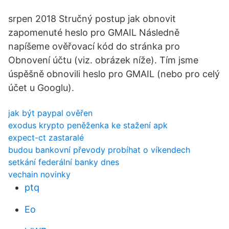
srpen 2018 Stručný postup jak obnovit
zapomenuté heslo pro GMAIL Následně
napíšeme ověřovací kód do stránka pro
Obnovení účtu (viz. obrázek níže). Tím jsme
úspěšně obnovili heslo pro GMAIL (nebo pro celý
účet u Googlu).
jak být paypal ověřen
exodus krypto peněženka ke stažení apk
expect-ct zastaralé
budou bankovní převody probíhat o víkendech
setkání federální banky dnes
vechain novinky
ptq
Eo