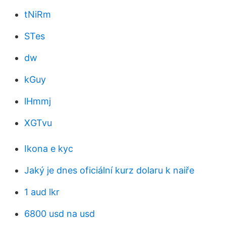
tNiRm
STes
dw
kGuy
lHmmj
XGTvu
Ikona e kyc
Jaký je dnes oficiální kurz dolaru k naiře
1 aud lkr
6800 usd na usd