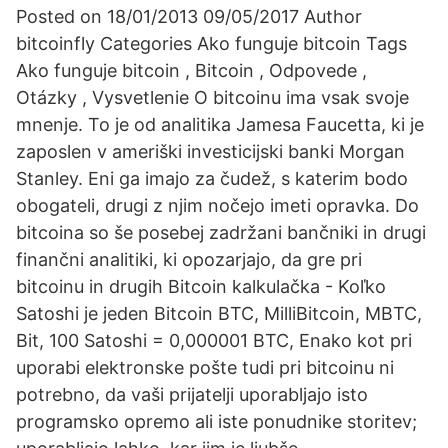
Posted on 18/01/2013 09/05/2017 Author
bitcoinfly Categories Ako funguje bitcoin Tags
Ako funguje bitcoin , Bitcoin , Odpovede ,
Otázky , Vysvetlenie O bitcoinu ima vsak svoje
mnenje. To je od analitika Jamesa Faucetta, ki je
zaposlen v ameriški investicijski banki Morgan
Stanley. Eni ga imajo za čudež, s katerim bodo
obogateli, drugi z njim nočejo imeti opravka. Do
bitcoina so še posebej zadržani bančniki in drugi
finančni analitiki, ki opozarjajo, da gre pri
bitcoinu in drugih Bitcoin kalkulačka - Koľko
Satoshi je jeden Bitcoin BTC, MilliBitcoin, MBTC,
Bit, 100 Satoshi = 0,000001 BTC, Enako kot pri
uporabi elektronske pošte tudi pri bitcoinu ni
potrebno, da vaši prijatelji uporabljajo isto
programsko opremo ali iste ponudnike storitev;