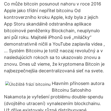
Co může bitcoin posunout nahoru v roce 2016
Apple jako třídní nepřítel bitcoinu Od
kontroverzního kroku Apple, kdy byla z jejich
App Storu skandálně odstraněna aplikace
bitcoinové peněženky Blockchain, neuplynulo
ani půl roku. Majitelé iPhonů své „miláčky“
demonstrativně ničili a YouTube zaplavila videa ,
… Systém Bitcoinu je totiž naozaj revolučný a v
nasledujúcich rokoch sa to ukazovalo znovu a
znovu. Dnes už vieme, že kryptomena Bitcoin je
najbezpečnejšia decentralizovaná sieť na svete.
Hlavním přínosem autora
Bitcoinu Satoshiho
Nakamota je vyřešení problému double-spendu
(dvojitého utracení) vynalezením blockchainu.
Už dříve existovaly různé distribuované