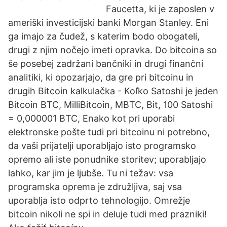
Faucetta, ki je zaposlen v
ameriški investicijski banki Morgan Stanley. Eni
ga imajo za čudež, s katerim bodo obogateli,
drugi z njim nočejo imeti opravka. Do bitcoina so
še posebej zadržani bančniki in drugi finančni
analitiki, ki opozarjajo, da gre pri bitcoinu in
drugih Bitcoin kalkulačka - Koľko Satoshi je jeden
Bitcoin BTC, MilliBitcoin, MBTC, Bit, 100 Satoshi
= 0,000001 BTC, Enako kot pri uporabi
elektronske pošte tudi pri bitcoinu ni potrebno,
da vaši prijatelji uporabljajo isto programsko
opremo ali iste ponudnike storitev; uporabljajo
lahko, kar jim je ljubše. Tu ni težav: vsa
programska oprema je združljiva, saj vsa
uporablja isto odprto tehnologijo. Omrežje
bitcoin nikoli ne spi in deluje tudi med prazniki!