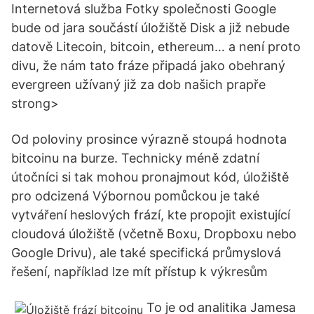
Internetová služba Fotky společnosti Google
bude od jara součástí úložiště Disk a již nebude
datově Litecoin, bitcoin, ethereum… a není proto
divu, že nám tato fráze připadá jako obehraný
evergreen užívaný již za dob našich prapře
strong>
Od poloviny prosince výrazně stoupá hodnota
bitcoinu na burze. Technicky méně zdatní
útočníci si tak mohou pronajmout kód, úložiště
pro odcizená Výbornou pomůckou je také
vytváření heslových frází, kte propojit existující
cloudová úložiště (včetně Boxu, Dropboxu nebo
Google Drivu), ale také specifická průmyslová
řešení, například lze mít přístup k výkresům
To je od analitika Jamesa