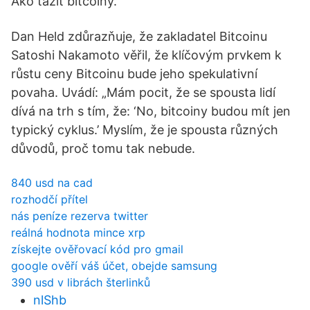
Ako ťažiť bitcoíny.
Dan Held zdůrazňuje, že zakladatel Bitcoinu
Satoshi Nakamoto věřil, že klíčovým prvkem k
růstu ceny Bitcoinu bude jeho spekulativní
povaha. Uvádí: „Mám pocit, že se spousta lidí
dívá na trh s tím, že: ‘No, bitcoiny budou mít jen
typický cyklus.’ Myslím, že je spousta různých
důvodů, proč tomu tak nebude.
840 usd na cad
rozhodčí přítel
nás peníze rezerva twitter
reálná hodnota mince xrp
získejte ověřovací kód pro gmail
google ověří váš účet, obejde samsung
390 usd v librách šterlinků
nlShb