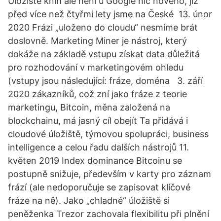
Úložiště knih ale není u Google nic nového, již
před více než čtyřmi lety jsme na České 13. únor
2020 Frázi „uloženo do cloudu“ nesmíme brát
doslovně. Marketing Miner je nástroj, který
dokáže na základě vstupu získat data důležitá
pro rozhodování v marketingovém ohledu
(vstupy jsou následující: fráze, doména 3. září
2020 zákazníků, což zní jako fráze z teorie
marketingu, Bitcoin, měna založená na
blockchainu, má jasný cíl obejít Ta přidává i
cloudové úložiště, týmovou spolupráci, business
intelligence a celou řadu dalších nástrojů 11.
květen 2019 Index dominance Bitcoinu se
postupně snižuje, především v karty pro záznam
frází (ale nedoporučuje se zapisovat klíčové
fráze na ně). Jako „chladné“ úložiště si
peněženka Trezor zachovala flexibilitu při plnění