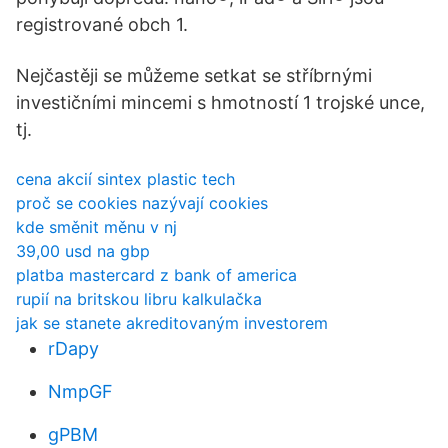
registrované obch 1.
Nejčastěji se můžeme setkat se stříbrnými
investičními mincemi s hmotností 1 trojské unce,
tj.
cena akcií sintex plastic tech
proč se cookies nazývají cookies
kde směnit měnu v nj
39,00 usd na gbp
platba mastercard z bank of america
rupií na britskou libru kalkulačka
jak se stanete akreditovaným investorem
rDapy
NmpGF
gPBM