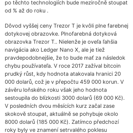
po těchto technologiích bude meziročně stoupat
od % až do roku .
Dôvod vyššej ceny Trezor T je kvôli plne farebnej
dotykovej obrazovke. Plnofarebná dotyková
obrazovka Trezor T.. Nielenže je oveľa ľahšia
navigácia ako Ledger Nano X, ale je tiež
pravdepodobnejšie, že to bude mať za následok
chybu používateľa. V roce 2017 zažíval bitcoin
prudký růst, kdy hodnota atakovala hranici 20
000 dolarů, což je v přepočtu 459 000 korun. V
závěru loňského roku však jeho hodnota
sestoupila do blízkosti 3000 dolarů (69 000 Kč).
V posledních dvou měsících kurz začal zase
skokově stoupat, aktuálně se pohybuje okolo
8000 dolarů (185 000 Kč). Zatímco předchozí
roky byly ve znamení setrvalého poklesu