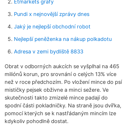
Etmarkets grafy
Pundi x nejnovější zprávy dnes
Jaký je nejlepší obchodní robot
Nejlepší peněženka na nákup polkadotu
Adresa v zemi bydliště 8833
Obrat v odborných aukcích se vyšplhal na 465
miliónů korun, pro srovnání o celých 13% více
než v roce předchozím. Po vložení mince do psí
mističky pejsek obživne a minci sežere. Ve
skutečnosti takto zmizelé mince padají do
spodní části pokladničky. Na straně jsou dvířka,
pomocí kterých se k nastřádaným mincím lze
kdykoliv pohodlně dostat.