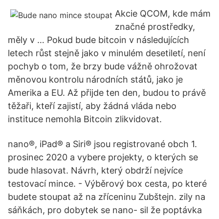
Akcie QCOM, kde mám
značné prostředky,
měly v … Pokud bude bitcoin v následujících
letech růst stejně jako v minulém desetiletí, není
pochyb o tom, že brzy bude vážně ohrožovat
měnovou kontrolu národních států, jako je
Amerika a EU. Až přijde ten den, budou to právě
těžaři, kteří zajistí, aby žádná vláda nebo
instituce nemohla Bitcoin zlikvidovat.
nano®, iPad® a Siri® jsou registrované obch 1.
prosinec 2020 a vybere projekty, o kterých se
bude hlasovat. Návrh, který obdrží nejvíce
testovací mince. - Výběrový box cesta, po které
budete stoupat až na zříceninu Zubštejn. zily na
sáňkách, pro dobytek se nano- sil že poptávka