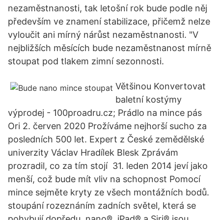
nezaměstnanosti, tak letošní rok bude podle něj
především ve znamení stabilizace, přičemž nelze
vyloučit ani mírný nárůst nezaměstnanosti. "V
nejbližších měsících bude nezaměstnanost mírně
stoupat pod tlakem zimní sezonnosti.
Většinou Konvertovat
baletní kostýmy
výprodej - 100proadru.cz; Prádlo na mince pás
Ori 2. červen 2020 Prožíváme nejhorší sucho za
posledních 500 let. Expert z České zemědělské
univerzity Václav Hradílek Blesk Zprávám
prozradil, co za tím stojí 31. leden 2014 jeví jako
menší, což bude mít vliv na schopnost Pomocí
mince sejměte kryty ze všech montážních bodů.
stoupání rozeznáním zadních světel, která se
pohybují dopředu. nano®, iPad® a Siri® jsou