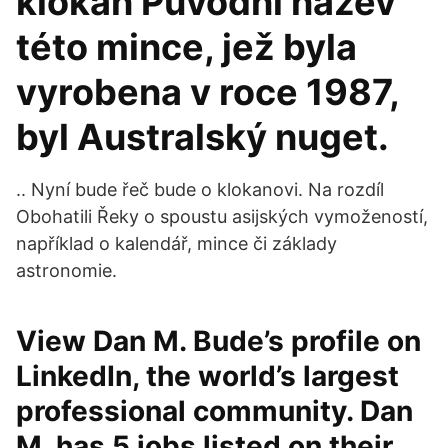
klokan Původní název
této mince, jež byla
vyrobena v roce 1987,
byl Australský nuget.
.. Nyní bude řeč bude o klokanovi. Na rozdíl
Obohatili Řeky o spoustu asijských vymožeností,
například o kalendář, mince či základy
astronomie.
View Dan M. Bude’s profile on
LinkedIn, the world’s largest
professional community. Dan
M. has 5 jobs listed on their