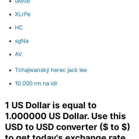
uMtdI
XLrPe
HC
sgNa
AV
Tchajwanský herec jack lee
10 000 rm na idr
1 US Dollar is equal to
1.000000 US Dollar. Use this
USD to USD converter ($ to $)
to get today's exchange rate,