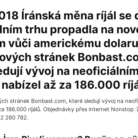
18 Íránská měna ríjál se
lním trhu propadla na nov
 vůči americkému dolaru
tových stránek Bonbast.c
edují vývoj na neoficiálním
 nabízel až za 186.000 ríjá
ých stránek Bonbast.com, které sledují vývoj na neofi
za 186.000 ríjálů. Objednávky přes internet Nonstop 
02 260 782.