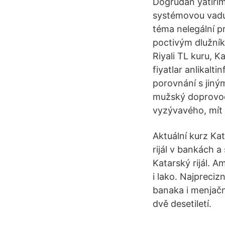
Doğrudan yatırım
systémovou vadu 
téma nelegální pr
poctivým dlužník
Riyali TL kuru, Ka
fiyatlar anlikalt
porovnání s jiným
mužský doprovod,
vyzývavého, mít
Aktuální kurz Kat
rijál v bankách 
Katarský rijál. 
i lako. Najpreciz
banaka i menjačni
dvě desetiletí.