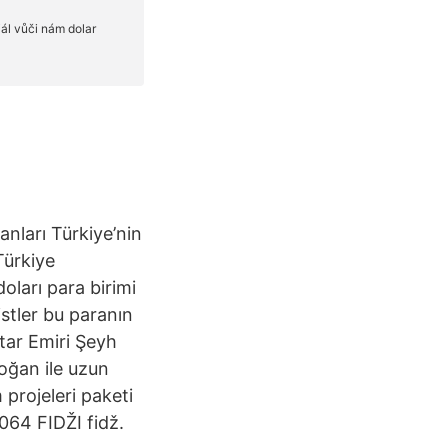
anları Türkiye’nin
Türkiye
oları para birimi
istler bu paranın
tar Emiri Şeyh
oğan ile uzun
 projeleri paketi
064 FIDŽI fidž.