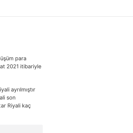
t 2021 itibariyle
ali ayrılmıştır
ali son
ar Riyali kaç