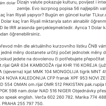
Dizajn valute pokazuje kulturu, povijest i int
zemlje. Evo iscrpnog popisa 56 najljepših val
 kaç İran Riyali yapıyor? Bugün en güncel kurlar TLku
 Dolar kaç İran Riyali miktarıyla satın alınabilir öğrenm
SD ile IRR arasında gerçekleşmektedir. Ayrıca 1 Dolar ka
dan öğrenebilirsiniz.
řevod měn dle aktuálního kurzovního lístku ČNB vám
k jedné měny dostanete určitý počet jednotek měny d
 pokud jedete na dovolenou či potřebujete přepočítat
t.rijal QAR 634 KAMBODŽA rijal KHR 116 KOREJA (južn
 (sjeverna) kjat MMK 104 MONGOLIJA tigrik MNT 
 524 NOVA KALEDONIJA CFP franak XPF 953 NOVI Z
ZD 554 OMAN om.rijal OMR 512 PAKISTAN pak.rupij
PGK 598 nam.dolar NAD 516 NIGER Objednávky přes 
lso speak english. Verča 602 260 782. Marika 774 4
8. PRAHA 255 797 750.