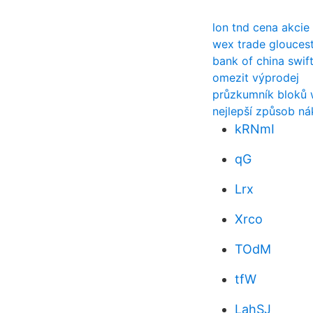
lon tnd cena akcie
wex trade glouces
bank of china swift
omezit výprodej
průzkumník bloků 
nejlepší způsob n
kRNmI
qG
Lrx
Xrco
TOdM
tfW
LahSJ