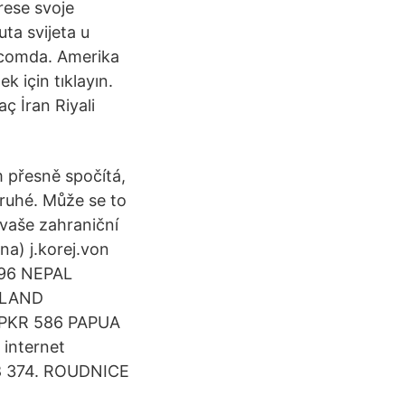
erese svoje
uta svijeta u
r.comda. Amerika
ek için tıklayın.
ç İran Riyali
 přesně spočítá,
ruhé. Může se to
 vaše zahraniční
a) j.korej.von
496 NEPAL
ELAND
a PKR 586 PAPUA
internet
88 374. ROUDNICE