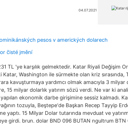
04.07.2021
 dominikánských pesos v amerických dolarech
lor čisté jmění
231 TL 'ye karşılık gelmektedir. Katar Riyali Değişim Or
i Katar, Washington ile sürmekte olan kriz sırasında, 
rara kavuşturmaya yardımcı olmak amacıyla 3 milyar d
e, 15 milyar dolarlık yatırım sözü verdi. Ne var ki anal
 yapılan ekonomik darbe girişimine sessiz kalmadı. Ka
ağının tozuyla, Beştepe'de Başkan Recep Tayyip Erd
me yaptı. 15 Milyar Dolar tutarında mevduat ve yatırım
reye girdi. brun. dolar BND 096 BUTAN ngultrum BTN 