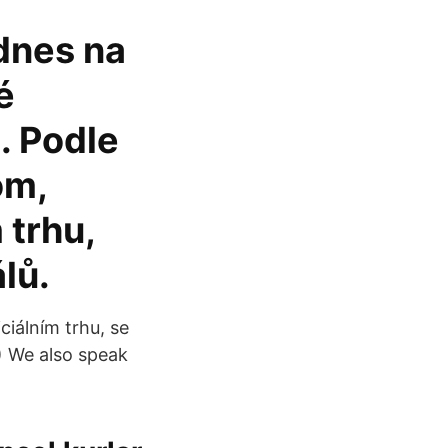
 dnes na
é
. Podle
om,
 trhu,
lů.
ciálním trhu, se
:) We also speak