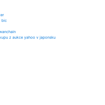
ter
 bic
wanchain
ákupu z aukce yahoo v japonsku