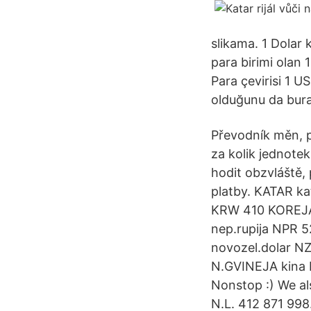
slikama. 1 Dolar
para birimi olan 1
Para çevirisi 1 U
olduğunu da bura
Převodník měn, p
za kolik jednote
hodit obzvláště,
platby. KATAR ka
KRW 410 KOREJA
nep.rupija NPR
novozel.dolar N
N.GVINEJA kina 
Nonstop :) We a
N.L. 412 871 99