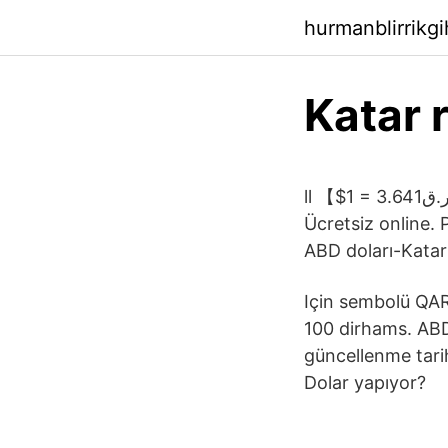
hurmanblirrikg
Katar r
ll 【$1 = ر.ق3.641】 ABD doları kaç Katar riyali. dayalı döviz kurları dönüşüm para
Ücretsiz online. 
ABD doları-Katar 
Için sembolü QAR y
100 dirhams. ABD 
güncellenme tarih
Dolar yapıyor?