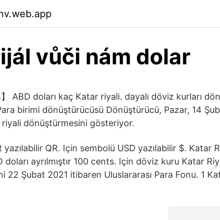
ihv.web.app
ijál vůči nám dolar
Para birimi dönüştürücüsü Dönüştürücü, Pazar, 14 Şuba
riyali dönüştürmesini gösteriyor.
azılabilir QR. Için sembolü USD yazılabilir $. Katar Riy
doları ayrılmıştır 100 cents. Için döviz kuru Katar Riy
i 22 Şubat 2021 itibaren Uluslararası Para Fonu. 1 Kat