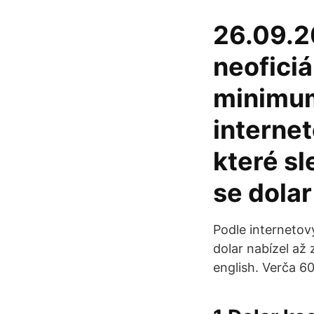
26.09.20
neoficiá
minimum
interne
které sl
se dolar
Podle internetov
dolar nabízel až 
english. Verča 6