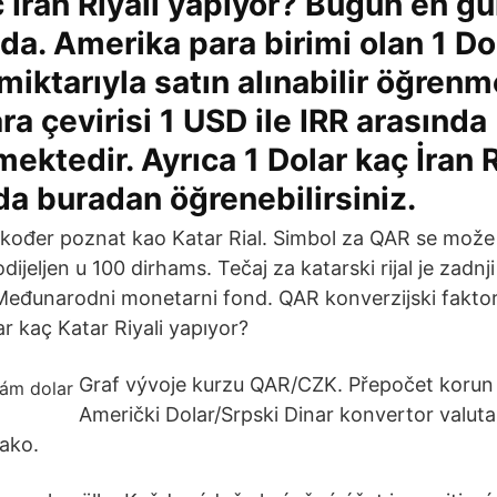
ç İran Riyali yapıyor? Bugün en gü
a. Amerika para birimi olan 1 Do
 miktarıyla satın alınabilir öğrenm
ara çevirisi 1 USD ile IRR arasında
ektedir. Ayrıca 1 Dolar kaç İran R
a buradan öğrenebilirsiniz.
 također poznat kao Katar Rial. Simbol za QAR se može
podijeljen u 100 dirhams. Tečaj za katarski rijal je zadn
Međunarodni monetarni fond. QAR konverzijski fakto
r kaç Katar Riyali yapıyor?
Graf vývoje kurzu QAR/CZK. Přepočet korun n
Američki Dolar/Srpski Dinar konvertor valuta
ako.