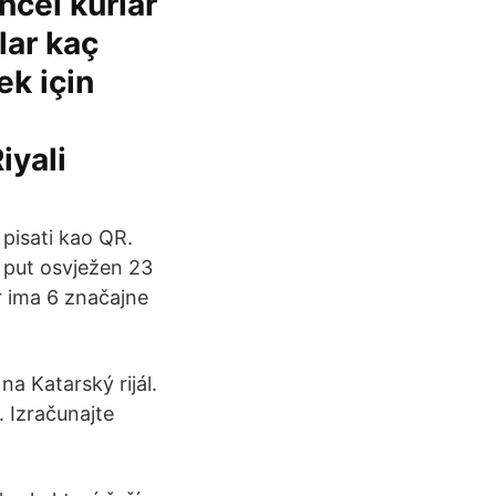
ncel kurlar
lar kaç
ek için
iyali
 pisati kao QR.
ji put osvježen 23
r ima 6 značajne
a Katarský rijál.
. Izračunajte