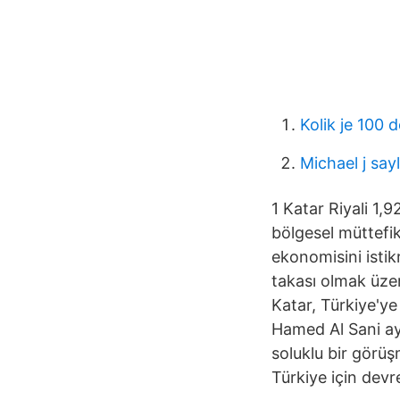
Kolik je 100
Michael j say
1 Katar Riyali 1,9
bölgesel müttefik
ekonomisini istik
takası olmak üzer
Katar, Türkiye'ye
Hamed Al Sani ay
soluklu bir görüş
Türkiye için dev