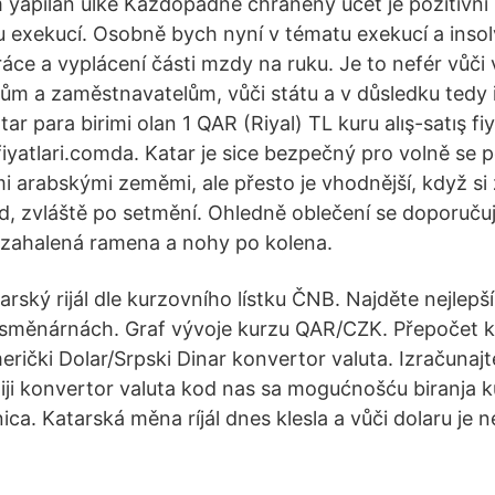
 yapılan ülke Každopádně chráněný účet je pozitivní k
exekucí. Osobně bych nyní v tématu exekucí a insolv
áce a vyplácení části mzdy na ruku. Je to nefér vůči v
ům a zaměstnavatelům, vůči státu a v důsledku tedy 
tar para birimi olan 1 QAR (Riyal) TL kuru alış-satış fiy
infiyatlari.comda. Katar je sice bezpečný pro volně se 
i arabskými zeměmi, ale přesto je vhodnější, když si 
 zvláště po setmění. Ohledně oblečení se doporučuj
 zahalená ramena a nohy po kolena.
arský rijál dle kurzovního lístku ČNB. Najděte nejlepš
a směnárnách. Graf vývoje kurzu QAR/CZK. Přepočet 
Američki Dolar/Srpski Dinar konvertor valuta. Izračun
niji konvertor valuta kod nas sa mogućnošću biranja ku
ca. Katarská měna ríjál dnes klesla a vůči dolaru je n