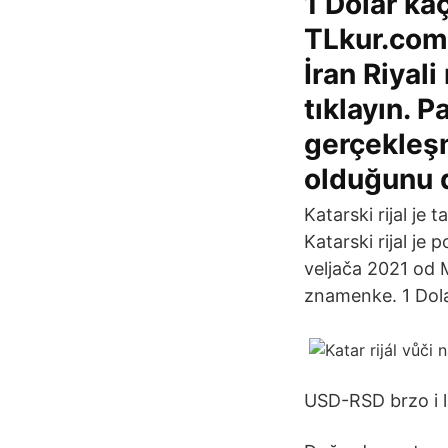
1 Dolar ka
TLkur.comd
İran Riyali
tıklayın. P
gerçekleşm
olduğunu d
Katarski rijal je
Katarski rijal je 
veljača 2021 od 
znamenke. 1 Dola
USD-RSD brzo i l