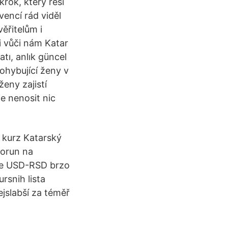
rok, který řeší
encí rád viděl
ěřitelům i
i vůči nám Katar
atı, anlık güncel
pohybující ženy v
ženy zajistí
e nenosit nic
í kurz Katarský
korun na
ajte USD-RSD brzo
rsnih lista
ejslabší za téměř