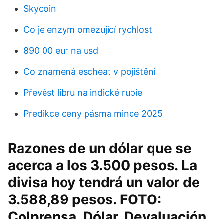
Skycoin
Co je enzym omezující rychlost
890 00 eur na usd
Co znamená escheat v pojištění
Převést libru na indické rupie
Predikce ceny pásma mince 2025
Razones de un dólar que se
acerca a los 3.500 pesos. La
divisa hoy tendrá un valor de
3.588,89 pesos. FOTO:
Colprensa. Dólar. Devaluación