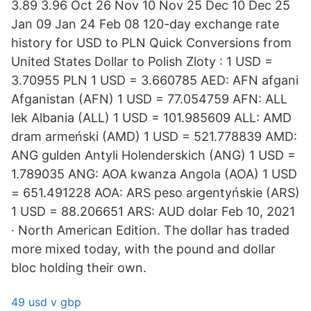
3.89 3.96 Oct 26 Nov 10 Nov 25 Dec 10 Dec 25
Jan 09 Jan 24 Feb 08 120-day exchange rate
history for USD to PLN Quick Conversions from
United States Dollar to Polish Zloty : 1 USD =
3.70955 PLN 1 USD = 3.660785 AED: AFN afgani
Afganistan (AFN) 1 USD = 77.054759 AFN: ALL
lek Albania (ALL) 1 USD = 101.985609 ALL: AMD
dram armeński (AMD) 1 USD = 521.778839 AMD:
ANG gulden Antyli Holenderskich (ANG) 1 USD =
1.789035 ANG: AOA kwanza Angola (AOA) 1 USD
= 651.491228 AOA: ARS peso argentyńskie (ARS)
1 USD = 88.206651 ARS: AUD dolar Feb 10, 2021
· North American Edition. The dollar has traded
more mixed today, with the pound and dollar
bloc holding their own.
49 usd v gbp