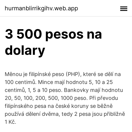
hurmanblirrikgihv.web.app
3 500 pesos na
dolary
Měnou je filipínské peso (PHP), které se dělí na
100 centimů. Mince mají hodnotu 5, 10 a 25
centimů, 1, 5 a 10 peso. Bankovky mají hodnotu
20, 50, 100, 200, 500, 1000 peso. Při převodu
filipínského pesa na české koruny se běžně
používá dělení dvěma, tedy 2 pesa jsou přibližně
1 Kč.