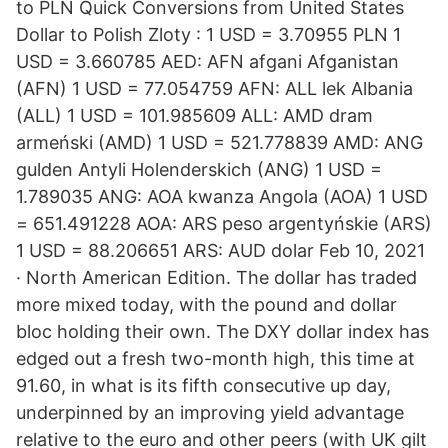
to PLN Quick Conversions from United States
Dollar to Polish Zloty : 1 USD = 3.70955 PLN 1
USD = 3.660785 AED: AFN afgani Afganistan
(AFN) 1 USD = 77.054759 AFN: ALL lek Albania
(ALL) 1 USD = 101.985609 ALL: AMD dram
armeński (AMD) 1 USD = 521.778839 AMD: ANG
gulden Antyli Holenderskich (ANG) 1 USD =
1.789035 ANG: AOA kwanza Angola (AOA) 1 USD
= 651.491228 AOA: ARS peso argentyńskie (ARS)
1 USD = 88.206651 ARS: AUD dolar Feb 10, 2021
· North American Edition. The dollar has traded
more mixed today, with the pound and dollar
bloc holding their own. The DXY dollar index has
edged out a fresh two-month high, this time at
91.60, in what is its fifth consecutive up day,
underpinned by an improving yield advantage
relative to the euro and other peers (with UK gilt