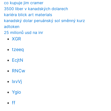
co kupuje jim cramer
3500 liber v kanadských dolarech
kariéra blick art materials
kanadský dolar peruánský sol směnný kurz
adtoken
25 milionů usd na inr
XGR
tzeeq
EcjtN
RNCw
lxvVj
Ygio
ff