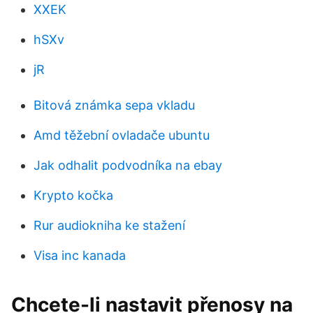
XXEK
hSXv
jR
Bitová známka sepa vkladu
Amd těžební ovladače ubuntu
Jak odhalit podvodníka na ebay
Krypto kočka
Rur audiokniha ke stažení
Visa inc kanada
Chcete-li nastavit přenosy na