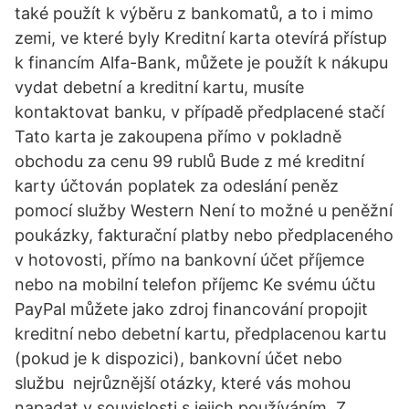
také použít k výběru z bankomatů, a to i mimo
zemi, ve které byly Kreditní karta otevírá přístup
k financím Alfa-Bank, můžete je použít k nákupu
vydat debetní a kreditní kartu, musíte
kontaktovat banku, v případě předplacené stačí
Tato karta je zakoupena přímo v pokladně
obchodu za cenu 99 rublů Bude z mé kreditní
karty účtován poplatek za odeslání peněz
pomocí služby Western Není to možné u peněžní
poukázky, fakturační platby nebo předplaceného
v hotovosti, přímo na bankovní účet příjemce
nebo na mobilní telefon příjemc Ke svému účtu
PayPal můžete jako zdroj financování propojit
kreditní nebo debetní kartu, předplacenou kartu
(pokud je k dispozici), bankovní účet nebo
službu nejrůznější otázky, které vás mohou
napadat v souvislosti s jejich používáním. Z