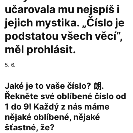
učarovala mu nejspíš i
jejich mystika. „Číslo je
podstatou všech věcí“,
měl prohlásit.
5. 6.
Jaké je to vaše číslo? 朗.
Řekněte své oblíbené číslo od
1 do 9! Každý z nás máme
nějaké oblíbené, nějaké
šťastné, že?