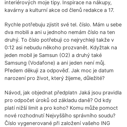
interiérových moje tipy. Inspirace na nákupy,
kavárny a kulturní akce od členů redakce a 17.
Rychle potřebuju zjistit své tel. číslo. Mám u sebe
dva mobili a ani u jednoho nemám číslo na ten
druhý. To číslo potřebuji co nejrychleji takže v
0:12 asi nebudu někoho prozvanět. Kdyžtak na
jeden mobil je Samsun (O2) a druhý také
Samsung (Vodafone) a ani jeden není můj.
Předem děkuji za odpověď. Jak moc je datum
narození pro život, který žijeme, důležité?
Návod, jak objednat předplatn Jaká jsou pravidla
pro odpočet úroků od základu daně? Od kdy
platí nižší limit a pro koho? Komu může pomoct
nové rozhodnutí Nejvyššího správního soudu?
Číslo vygenerované při založení vašeho ING