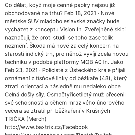
Co dělat, když moje cenné papíry nejsou již
obchodované na trhu? Feb 18, 2021 · Nové
městské SUV mladoboleslavské značky bude
vycházet z konceptu Vision In. Zveřejněné skici
naznačují, že proti studii se toho zase tolik
nezmění. Škoda má nově za celý koncern na
starosti indický trh, pro něhož vyvíjí zcela novou
techniku v podobě platformy MQB A0 In. Jako
Feb 23, 2021 · Policisté z Ústeckého kraje přijali
oznámení z tísňové linky od běžkaře (48), který
ztratil orientaci a následně mu nedaleko obce
Celná došly síly. Osmačtyřicetiletý muž přecenil
své schopnosti a během mrazivého únorového
večera se ztratil při běžkaření v Krušných
TRIČKA (Merch)
http://www.baxtrix.cz/Facebook