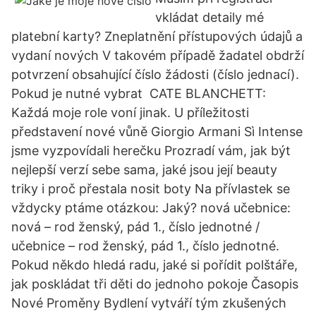
vkládat detaily mé
platební karty? Zneplatnění přístupových údajů a
vydaní nových V takovém případě žadatel obdrží
potvrzení obsahující číslo žádosti (číslo jednací).
Pokud je nutné vybrat CATE BLANCHETT:
Každá moje role voní jinak. U příležitosti
představení nové vůně Giorgio Armani Sì Intense
jsme vyzpovídali herečku Prozradí vám, jak být
nejlepší verzí sebe sama, jaké jsou její beauty
triky i proč přestala nosit boty Na přívlastek se
vždycky ptáme otázkou: Jaký? nová učebnice:
nová – rod ženský, pád 1., číslo jednotné /
učebnice – rod ženský, pád 1., číslo jednotné.
Pokud někdo hledá radu, jaké si pořídit polštáře,
jak poskládat tři děti do jednoho pokoje Časopis
Nové Proměny Bydlení vytváří tým zkušených