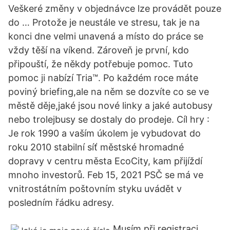
Veškeré změny v objednávce lze provádět pouze
do … Protože je neustále ve stresu, tak je na
konci dne velmi unavená a místo do práce se
vždy těší na víkend. Zároveň je první, kdo
připouští, že někdy potřebuje pomoc. Tuto
pomoc ji nabízí Tria™. Po každém roce máte
poviný briefing,ale na něm se dozvíte co se ve
městě děje,jaké jsou nové linky a jaké autobusy
nebo trolejbusy se dostaly do prodeje. Cíl hry :
Je rok 1990 a vaším úkolem je vybudovat do
roku 2010 stabilní síť městské hromadné
dopravy v centru města EcoCity, kam přijíždí
mnoho investorů. Feb 15, 2021 PSČ se má ve
vnitrostátním poštovním styku uvádět v
posledním řádku adresy.
Musím při registraci