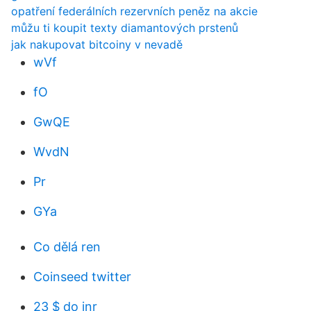
opatření federálních rezervních peněz na akcie
můžu ti koupit texty diamantových prstenů
jak nakupovat bitcoiny v nevadě
wVf
fO
GwQE
WvdN
Pr
GYa
Co dělá ren
Coinseed twitter
23 $ do inr