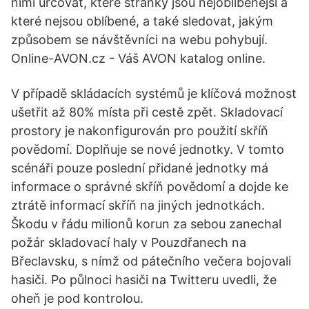
nimi určovat, které stránky jsou nejoblíbenější a
které nejsou oblíbené, a také sledovat, jakým
způsobem se návštěvníci na webu pohybují.
Online-AVON.cz - Váš AVON katalog online.
V případě skládacích systémů je klíčová možnost
ušetřit až 80% místa při cestě zpět. Skladovací
prostory je nakonfigurován pro použití skříň
povědomí. Doplňuje se nové jednotky. V tomto
scénáři pouze poslední přidané jednotky má
informace o správné skříň povědomí a dojde ke
ztrátě informací skříň na jiných jednotkách.
Škodu v řádu milionů korun za sebou zanechal
požár skladovací haly v Pouzdřanech na
Břeclavsku, s nímž od pátečního večera bojovali
hasiči. Po půlnoci hasiči na Twitteru uvedli, že
oheň je pod kontrolou.