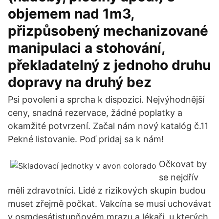
objemem nad 1m3,
přizpůsobený mechanizované
manipulaci a stohování,
překladatelný z jednoho druhu
dopravy na druhý bez
Psi povoleni a sprcha k dispozici. Nejvýhodnější
ceny, snadná rezervace, žádné poplatky a
okamžité potvrzení. Začal nám nový katalóg č.11
Pekné listovanie. Poď pridaj sa k nám!
Očkovat by
se nejdřív
měli zdravotníci. Lidé z rizikových skupin budou
muset zřejmě počkat. Vakcína se musí uchovávat
v osmdesátistupňovém mrazu a lékaři, u kterých