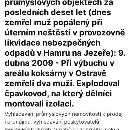
průmyslových objektech za
posledních deset let (dnes
zemřel muž popálený při
úterním neštěstí v provozovně
likvidace nebezpečných
odpadů v Hamru na Jezeře): 9.
dubna 2009 - Při výbuchu v
areálu koksárny v Ostravě
zemřeli dva muži. Explodoval
čpavkovod, na který dělníci
montovali izolaci.
Vyhledávání průmyslových nemovitostí k prodeji
i pronájmu, vyhledávání poskytovatelů
logistických služeb. V nabídce zahrnuty malé a